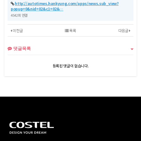
http://autotimes.hankyung.com/apps/news.sub_view?
popup=0&nid=02&c1=02&…
4542회 연결
이전글
목록
다음글
댓글목록
등록된 댓글이 없습니다.